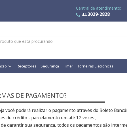
Central de atendimento:
3029-2828
44
ação
Receptores
Segurança
Timer
Torneiras Eletrônicas
RMAS DE PAGAMENTO?
ja você poderá realizar o pagamento através do Boleto Bancár
es de crédito - parcelamento em até 12 vezes ;
 de garantir sua segurança, todos os pagamentos são interm