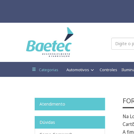
Categorias
Automotivos
Controles
Ilumin
FO
Atendimento
Na Lo
Dúvidas
Cartõ
A fim